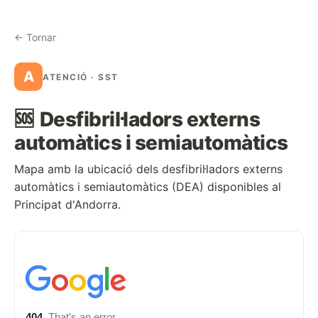
← Tornar
A
ATENCIÓ · SST
🆘
Desfibril·ladors externs
automàtics i semiautomàtics
Mapa amb la ubicació dels desfibril·ladors externs
automàtics i semiautomàtics (DEA) disponibles al
Principat d'Andorra.